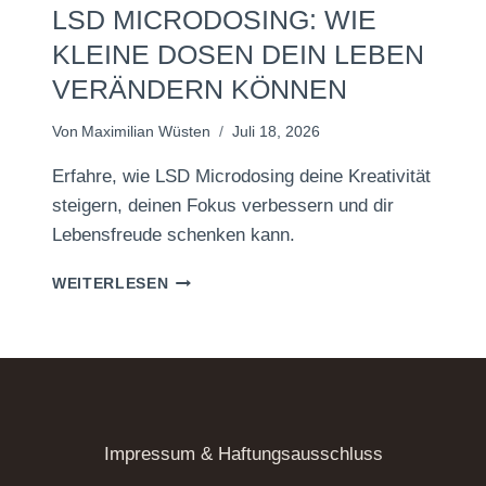
LSD MICRODOSING: WIE
KLEINE DOSEN DEIN LEBEN
VERÄNDERN KÖNNEN
Von
Maximilian Wüsten
Juli 18, 2026
Erfahre, wie LSD Microdosing deine Kreativität
steigern, deinen Fokus verbessern und dir
Lebensfreude schenken kann.
LSD
WEITERLESEN
MICRODOSING:
WIE
KLEINE
DOSEN
DEIN
LEBEN
VERÄNDERN
Impressum & Haftungsausschluss
KÖNNEN