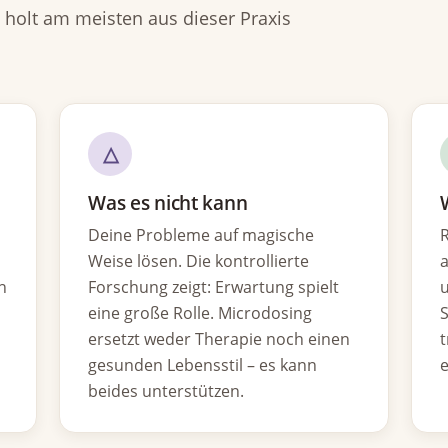
, holt am meisten aus dieser Praxis
△
Was es nicht kann
Deine Probleme auf magische
R
Weise lösen. Die kontrollierte
a
n
Forschung zeigt: Erwartung spielt
u
eine große Rolle. Microdosing
S
ersetzt weder Therapie noch einen
t
gesunden Lebensstil – es kann
e
beides unterstützen.